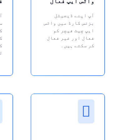
واٹس ایپ فعال
ف
آپ اپنے ڈیجیٹل
آ
بزنس کارڈ میں واٹس
س
ایپ چیٹ فیچر کو
ک
فعال اور غیر فعال
ک
کر سکتے ہیں۔
ک
ل