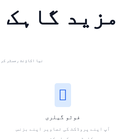
مزید گاہک 
نیا اکاؤنٹ رجسٹر کری
فوٹو گیلری
آپ اپنے پروڈکٹ کی تصاویر اپنے بزنس
کارڈ پر دکھا سکتے ہیں۔