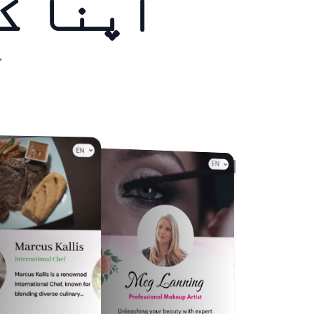
اپنا ک
ہ