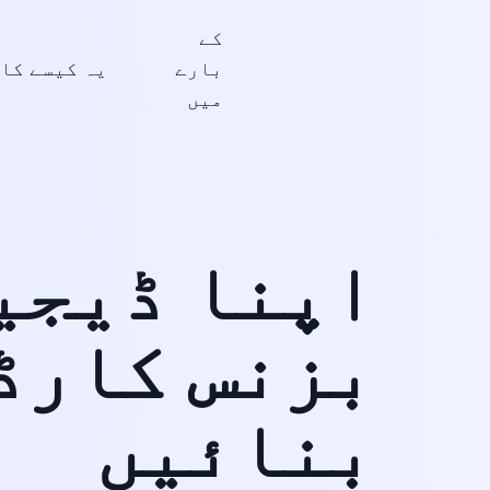
کے
بارے
میں
اپنا ڈیجی
بزنس کارڈ
بنائیں