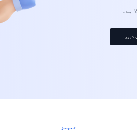
 کریں۔
تھیمز