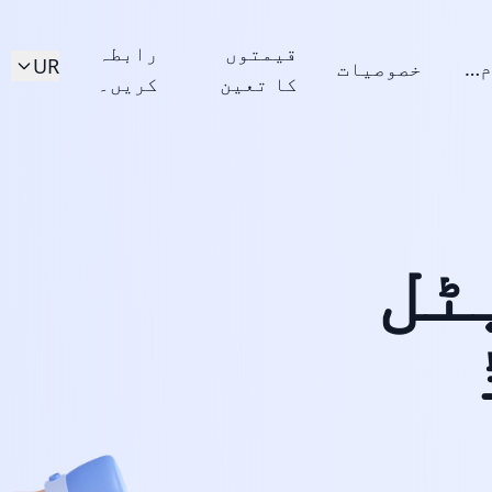
قیمتوں
رابطہ
UR
یہ کیسے کام کرتا ہے؟
خصوصیات
کا تعین
کریں۔
ٹل