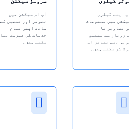
وٹو گیلری
سروسز سیکشن
پ اپنے گیلری
آپ اس سیکشن میں
یکشن میں مصنوعات
تصویر اور تفصیل کے
ی تصاویر یا
ساتھ اپنی تمام
اروبار سے متعلق
خدمات کی فہرست بنا
وئی بھی تصویر اپ
سکتے ہیں۔
وڈ کر سکتے ہیں۔