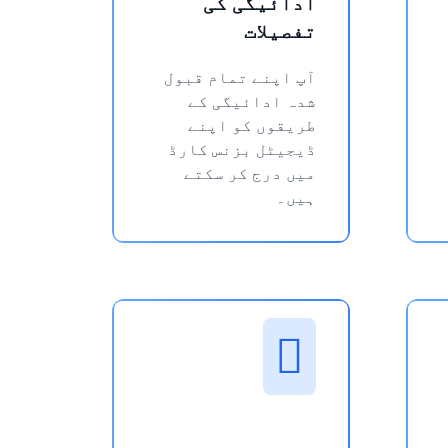
ادائیگی کی
تفصیلات
آپ اپنے تمام قبول
شدہ ادائیگی کے
طریقوں کو اپنے
ڈیجیٹل بزنس کارڈ
میں درج کر سکتے
ہیں۔