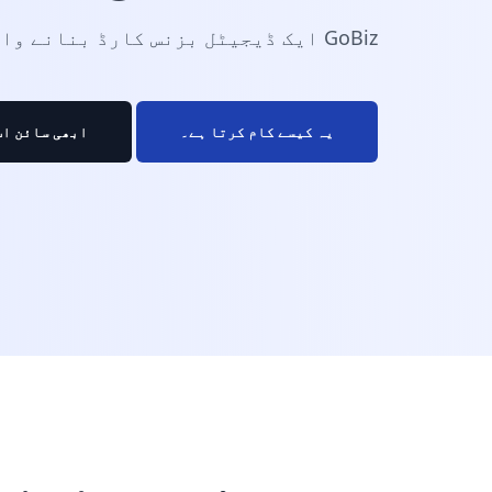
GoBiz ایک ڈیجیٹل بزنس کارڈ بنانے والا ہے۔
یہ کیسے کام کرتا ہے۔
ابھی سائن اپ