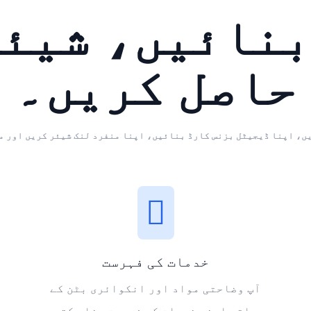
بنائیں، شیئر
حاصل کریں۔
ں، اپنا ڈیجیٹل بزنس کارڈ بنائیں، اپنا منفرد لنک شیئر کریں اور م
خدمات کی فہرست
آپ وضاحتی مواد اور انکوائری بٹن کے
ساتھ اپنی خدمات کی فہرست بنا سکتے