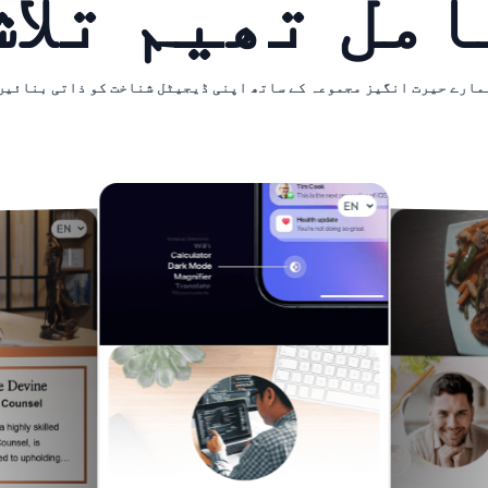
امل تھیم تلاش
مارے حیرت انگیز مجموعہ کے ساتھ اپنی ڈیجیٹل شناخت کو ذاتی بنائیں