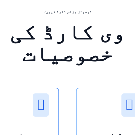
ڈیجیٹل بزنس کارڈ کیوں؟
وی کارڈ کی
خصوصیات