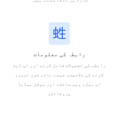
رابطہ کی معلومات
رابطے کی تفصیلات شامل کرنے اور اپ ڈیٹ
کرنے کی صلاحیت، جیسے نام، فون نمبر،
ای میل، ویب سائٹ، اور سوشل میڈیا
پروفائلز